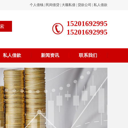
个人借钱
|
民间借贷
|
大额私借
|
贷款公司
|
私人借款
15201692995
15201692995
私人借款
新闻资讯
联系我们