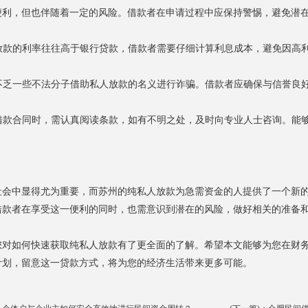
便利，但也伴随着一定的风险。借款者在申请过程中应保持警惕，避免潜
人放款的利率往往高于银行贷款，借款者需要仔细计算利息成本，避免因高
上不乏一些不法分子借助私人放款的名义进行诈骗。借款者应确保与信誉
署借款合同时，需认真阅读条款，如有不明之处，及时向专业人士咨询。能
社会中显得尤为重要，而苏州的纯私人放款为急需资金的人提供了一个新
借款者在享受这一便利的同时，也需意识到潜在的风险，做好相关的准备
您对如何快速获取纯私人放款有了更全面的了解。希望本文能够为您在财
计划，留意这一贷款方式，将为您的经济生活带来更多可能。