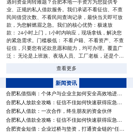
遇到资金周转难题？合肥本地一手资方为您提供专
业、正规的私人借款服务。我们承诺不看征信、不查
民间借贷次数、不看民间查询记录，最快当天即可放
款，为您解燃眉之急。我们的核心优势：极速放
款： 24小时上门，1小时内响应，现场拿钱，解决您
的紧急需求。门槛极低： 不看户籍、不看资产、不查
征信，只要您有还款意愿和能力，均可办理。覆盖广
泛： 无论是上班族、夜场人员、工厂老板，还是个体
户、超市、饭店、酒店、菜市场档口等各类职业，我
查看更多
们都能为您提供合适的资金方案。安全保密： 所有贷
款信息严格保密，专人全程跟进，绝不告知任何第三
新闻资讯
方，让您安心借款。多元化贷款产品：工薪族贷
合肥私借指南：个体户与企业主如何安全高效地进行民间资金周转？
款： 本地工作2个月以上即可申请，额度2千-10万。有
社保公积金可提额，手续简单，当天上门放款。生意
合肥私人放款全攻略：征信不佳如何快速获得应急资金？
信用贷： 面向公司、工厂、个体户、电商、餐饮、零
合肥私人借款：一次合作，终生朋友的资金伙伴
售等各类经营者，正常经营3个月以上，可申请1-200
合肥私人借款全攻略：征信不佳如何快速获得应急资金？
万额度，当天办当天下账。车辆贷款： 有车即可办
合肥资金短借：企业过桥与垫资，打通资金链的“任督二脉”