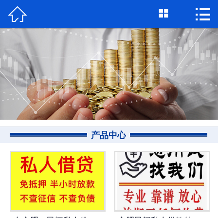



首页

关于我们
个人借钱
民间借贷
大额私借
产品中心
贷款公司
私人借款
个人资金
个人贷款