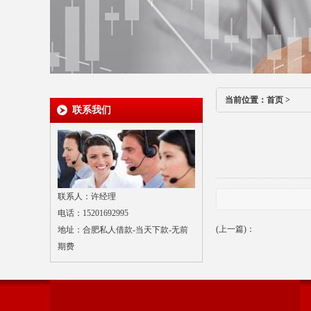
当前位置：
首页
>
联系我们
联系人：许经理
电话：15201692995
(上一篇)：
地址：合肥私人借款-当天下款-无前
期费