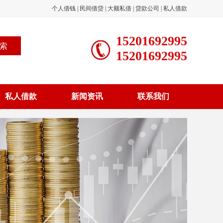
个人借钱
|
民间借贷
|
大额私借
|
贷款公司
|
私人借款
15201692995
15201692995
私人借款
新闻资讯
联系我们