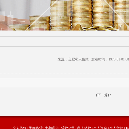
来源：合肥私人借款 发布时间：1970-01-01 08:
(下一篇)：
个人借钱
|
民间借贷
|
大额私借
|
贷款公司
|
私人借款
|
个人资金
|
个人贷款
|
私